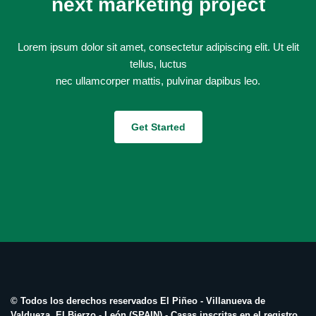
next marketing project
Lorem ipsum dolor sit amet, consectetur adipiscing elit. Ut elit
tellus, luctus
nec ullamcorper mattis, pulvinar dapibus leo.
Get Started
© Todos los derechos reservados El Piñeo - Villanueva de
Valdueza, El Bierzo - León (SPAIN)
-
Casas inscritas en el registro